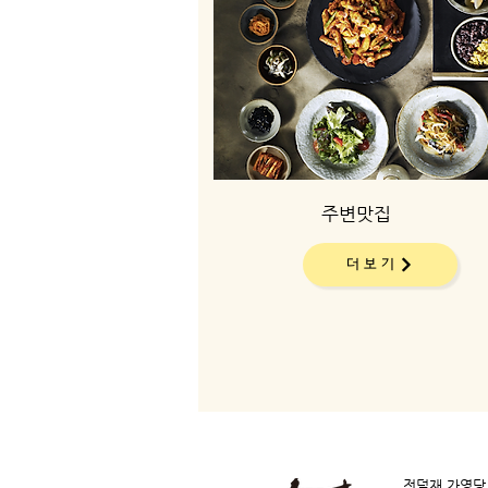
주변맛집
더보기
전덕재 가영당