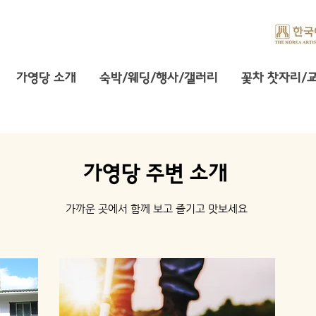
가영당 소개
숙박/웨딩/행사/갤러리
꽃차 찻자리/
​가영당 주변 소개
가까운 곳에서 함께 보고 즐기고 맛보세요