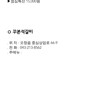
▶점심특선 15,000원
○ 꾸본석갈비
. 위 치 : 오창읍 중심상업로 66-9
. 전 화 :
043-213-8562
. 주메뉴 :
▶돼지석갈비(1인분) 13,000원 ▶소석갈
비(1인분) 24,000원
▶점심특선 : 돼지석갈비 9,000원
○ 상춘고택