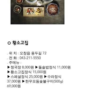
○ 황소고집
. 위 치 : 오창읍 용두길 72
. 전 화 :
043-211-5550
. 주메뉴 :
▶청국장 8,000원 ▶돌솥밥정식 11,000원
▶황소고집정식 15,000원
▶스페셜정식 25,000원 ▶수라정식
37,000원 ▶한우모둠숯불구이(500g)
69,000원